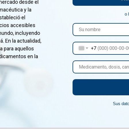
 mercado desde el
rmacéutica y la
o 
stableció el
cios accesibles
 mundo, incluyendo
 En la actualidad,
a para aquellos
+7
icamentos en la
Sus dat